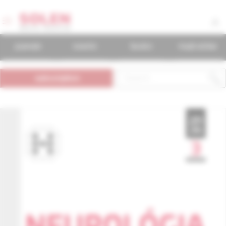
journals
events
books
mudr.online
subscription