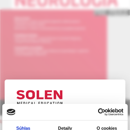
UPOZORNENIE PRE ODBORNÚ
back to current issue
VEREJNOSŤ
Súhlas
Detaily
O cookies