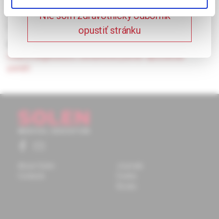
měsíců a neschopností vybavit si vzpomínky z dětství. Tento
zajímavý typ poruchy vysvětlujeme ve světle moderní teorie
Nie som zdravotnícky odborník –
paměti.
opustiť stránku
Keywords:
sémantická demence
,
frontotemporální
lobární degenerace
,
sémantická paměť
,
epizodická
paměť.
About Solen
Journals
Contacts
Events
Books