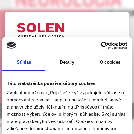
UPOZORNENIE PRE ODBORNÚ
VEREJNOSŤ
Súhlas
Detaily
O cookies
Táto webová stránka obsahuje informácie určené
výhradne odbornej zdravotníckej verejnosti v
zmysle § 8 zákona č. 147/2001 Z. z. o reklame.
Táto webstránka používa súbory cookies
Zdravotníckym odborníkom sa rozumie osoba
Zvolením možnosti „Prijať všetky“ vyjadrujete súhlas so
oprávnená humánne lieky predpisovať alebo
spracovaním cookies na personalizáciu, marketingové
vydávať (lekár, lekárnik, farmaceutický laborant)
a analytické účely. Kliknutím na „Prispôsobiť“ máte
podľa platných právnych predpisov Slovenskej
možnosť výberu účelov, s ktorými súhlasíte. Svoj súhlas
republiky.
máte právo kedykoľvek odvolať. Cookies môžu byť
back to current issue
zdieľané s tretími stranami. Informácie o spracúvaní
Potvrdením tohto upozornenia vyhlasujem, že