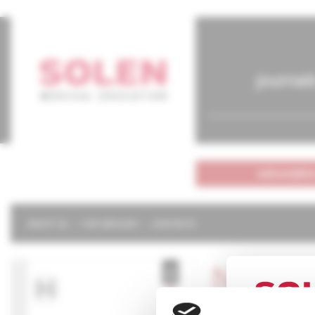
journal
subscriptio
ABOUT US
OUR SERVICES
CONTACTS
Neurol