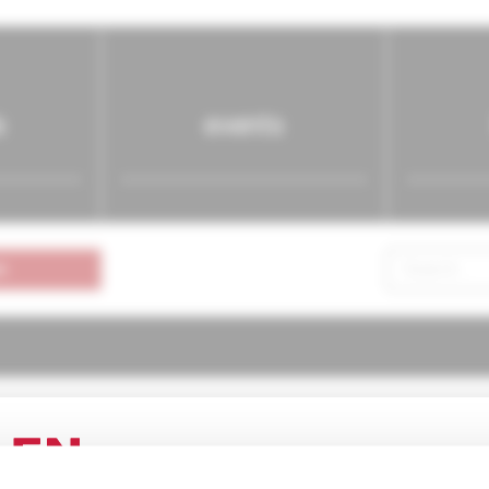
s
events
n
ógia pre prax
4/2002