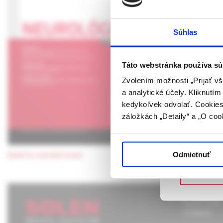
Publikujem
UPOZORN
Súhlas
Táto webová
verejnosti v
rozumie osob
Táto webstránka používa sú
farmaceutick
Zvolením možnosti „Prijať vš
a analytické účely. Kliknutí
Potvrdením 
kedykoľvek odvolať. Cookies 
vyššie uvede
záložkách „Detaily“ a „O coo
určené laicke
Potvrdz
Odmietnuť
back to current issue
Nie som
About Solen
Contacts