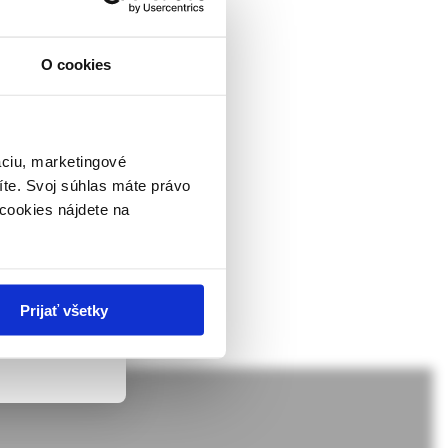
O cookies
ckej
dborníkom sa
rnik,
ky.
áciu, marketingové
íte. Svoj súhlas máte právo
 v zmysle
cookies nájdete na
ach nie sú
Prijať všetky