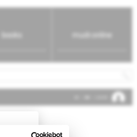
books
mudr.online
SK
EN
LOG IN