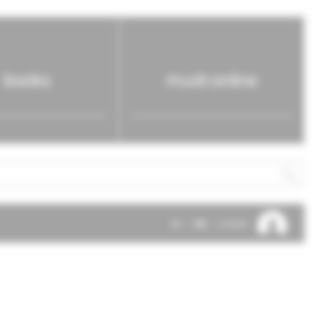
books
mudr.online
SK
EN
LOG IN