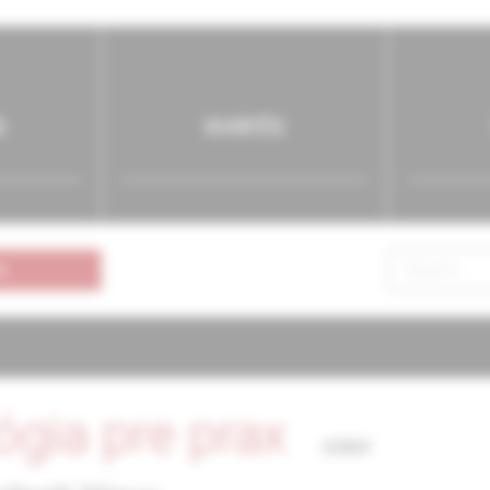
s
events
n
ógia pre prax
2/2003