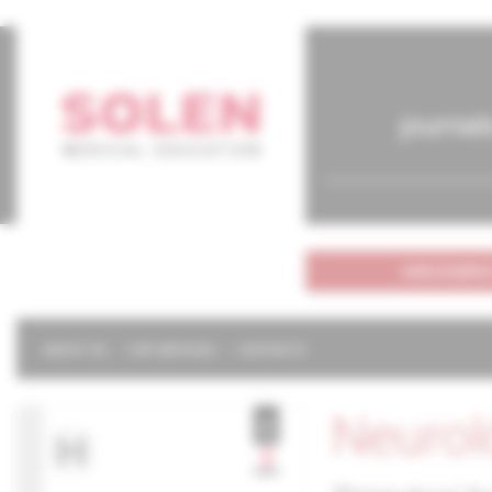
journal
subscriptio
ABOUT US
OUR SERVICES
CONTACTS
Neurol