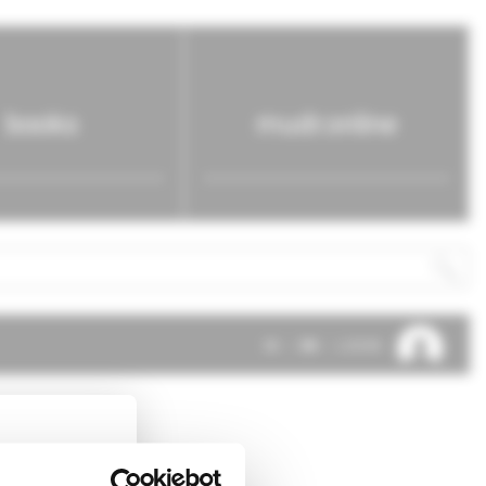
books
mudr.online
SK
EN
LOG IN