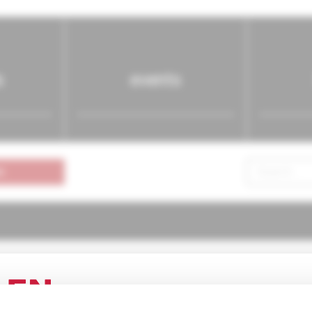
s
events
n
ógia pre prax
2/2006