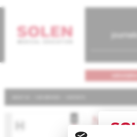
journal
subscriptio
ABOUT US
OUR SERVICES
CONTACTS
Neurol