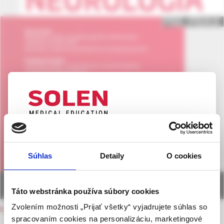
UPOZORNENIE PRE ODBORNÚ
VEREJNOSŤ
Súhlas
Detaily
O cookies
Táto webová stránka obsahuje informácie určené
výhradne odbornej zdravotníckej verejnosti v
zmysle § 8 zákona č. 147/2001 Z. z. o reklame.
Táto webstránka používa súbory cookies
Zdravotníckym odborníkom sa rozumie osoba
Zvolením možnosti „Prijať všetky“ vyjadrujete súhlas so
back to current issue
oprávnená humánne lieky predpisovať alebo
spracovaním cookies na personalizáciu, marketingové