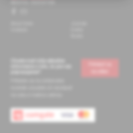
About Solen
Journals
Contacts
Events
Books
Chcete mať vždy aktuálne
Prihlásiť sa
informácie o tom, čo pre vás
na odber
pripravujeme?
Prihláste sa na odoberanie
noviniek a budete ich dostávať
na vašu e-mailovú adresu.