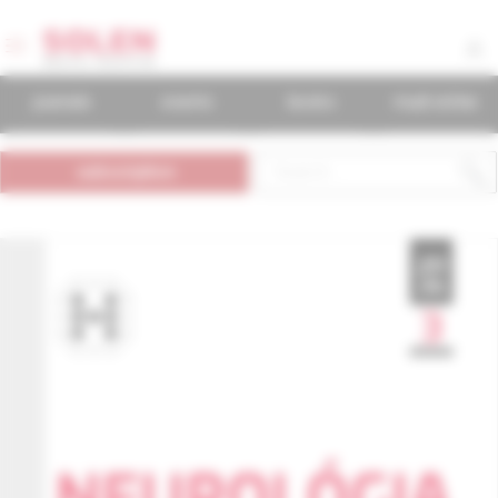
journals
events
books
mudr.online
subscription