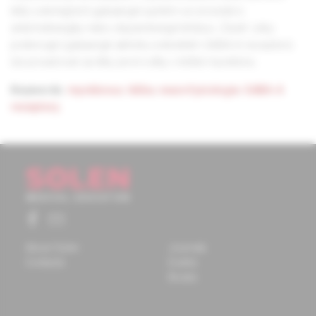
léků ovlivňujících gabaergní systém ve srovnání s
anticholinergiky nebo dopaminergní léčbou. Závěr: Léky
potencující gabaergní aktivitu ovlivněním GABA-A receptorů
lze považovat za léky první volby v léčbě myoklonu.
Keywords:
myoklonus
,
léčba
,
neurofyziologie
,
GABA-A
receptory.
About Solen
Journals
Contacts
Events
Books