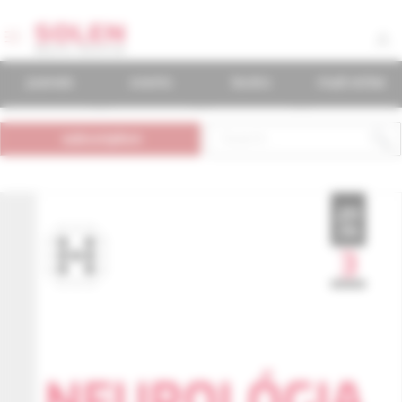
journals
events
books
mudr.online
subscription