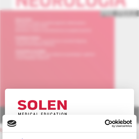
UPOZORNENIE PRE ODBORNÚ
back to current issue
VEREJNOSŤ