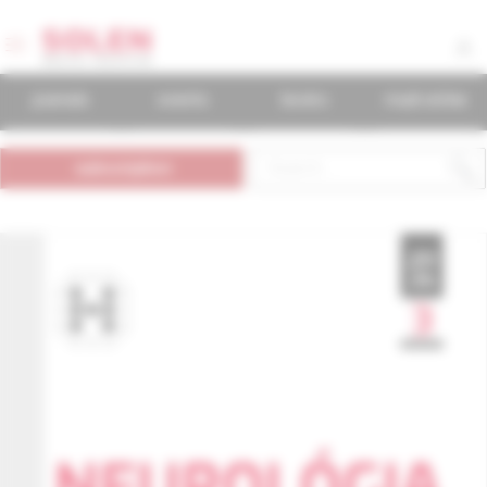
journals
events
books
mudr.online
subscription