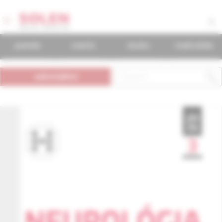
journals
events
books
mudr.online
subscription