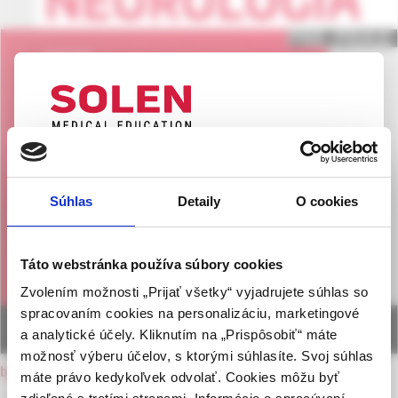
UPOZORNENIE PRE ODBORNÚ
VEREJNOSŤ
Súhlas
Detaily
O cookies
Táto webová stránka obsahuje informácie určené
výhradne odbornej zdravotníckej verejnosti v
zmysle § 8 zákona č. 147/2001 Z. z. o reklame.
Táto webstránka používa súbory cookies
Zdravotníckym odborníkom sa rozumie osoba
Zvolením možnosti „Prijať všetky“ vyjadrujete súhlas so
oprávnená humánne lieky predpisovať alebo
spracovaním cookies na personalizáciu, marketingové
vydávať (lekár, lekárnik, farmaceutický laborant)
a analytické účely. Kliknutím na „Prispôsobiť“ máte
podľa platných právnych predpisov Slovenskej
možnosť výberu účelov, s ktorými súhlasíte. Svoj súhlas
republiky.
back to current issue
máte právo kedykoľvek odvolať. Cookies môžu byť