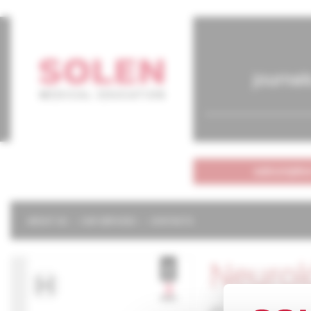
journal
subscriptio
ABOUT US
OUR SERVICES
CONTACTS
Neurol