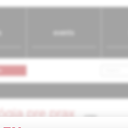
s
events
n
ógia pre prax
4/2004