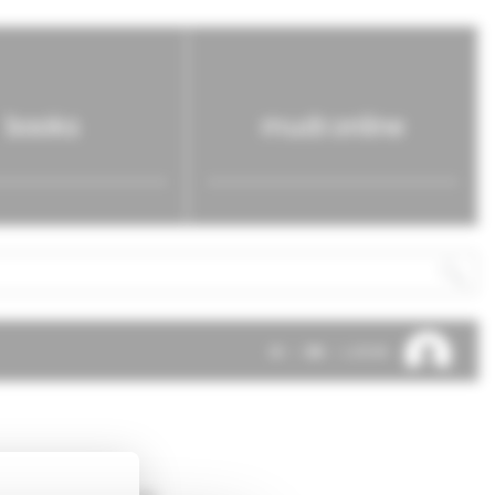
books
mudr.online
SK
EN
LOG IN