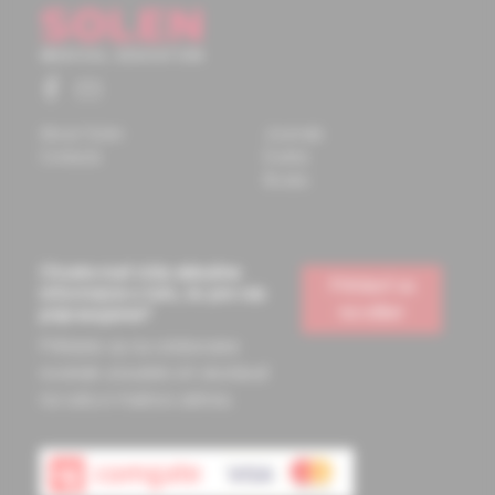
About Solen
Journals
Contacts
Events
Books
Chcete mať vždy aktuálne
Prihlásiť sa
informácie o tom, čo pre vás
na odber
pripravujeme?
Prihláste sa na odoberanie
noviniek a budete ich dostávať
na vašu e-mailovú adresu.