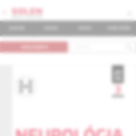
journals
events
books
mudr.online
subscription