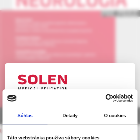
UPOZORNENIE PRE ODBORNÚ
VEREJNOSŤ
Súhlas
Detaily
O cookies
Táto webová stránka obsahuje informácie určené
výhradne odbornej zdravotníckej verejnosti v
back to current issue
zmysle § 8 zákona č. 147/2001 Z. z. o reklame.
Táto webstránka používa súbory cookies