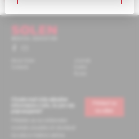
About Solen
Journals
Contacts
Events
Books
Chcete mať vždy aktuálne
Prihlásiť sa
informácie o tom, čo pre vás
na odber
pripravujeme?
Prihláste sa na odoberanie
noviniek a budete ich dostávať
na vašu e-mailovú adresu.