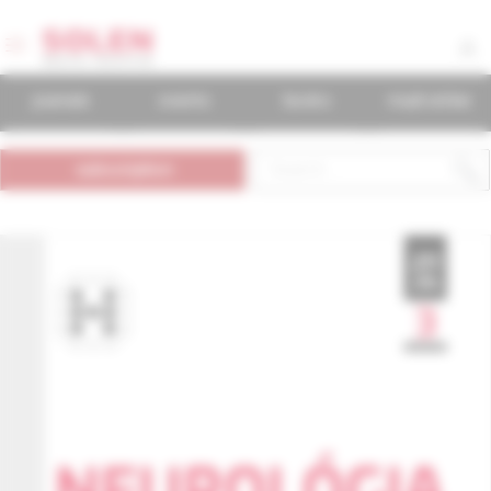
journals
events
books
mudr.online
subscription