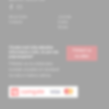
About Solen
Journals
Contacts
Events
Books
Chcete mať vždy aktuálne
Prihlásiť sa
informácie o tom, čo pre vás
na odber
pripravujeme?
Prihláste sa na odoberanie
noviniek a budete ich dostávať
na vašu e-mailovú adresu.