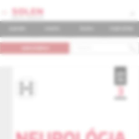
journals
events
books
mudr.online
subscription