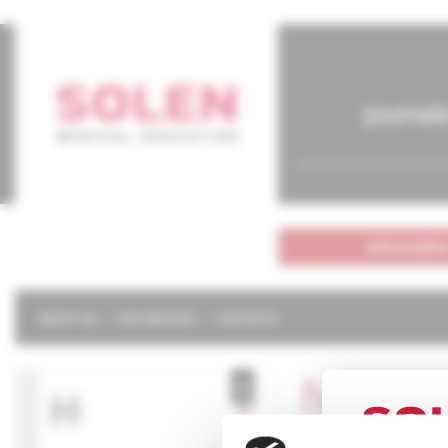
journal
subscriptio
ABOUT US
OUR SERVICES
CONTACTS
Neurol