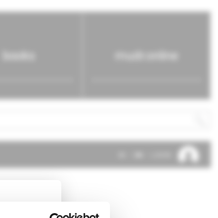
books
mudr.online
SK
EN
LOG IN