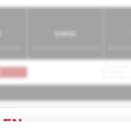
s
events
n
ógia pre prax
1/2004