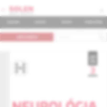
journals
events
books
mudr.online
subscription