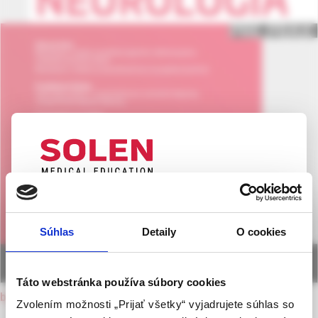
UPOZORNENIE PRE ODBORNÚ
VEREJNOSŤ
Súhlas
Detaily
O cookies
Táto webová stránka obsahuje informácie určené
výhradne odbornej zdravotníckej verejnosti v
zmysle § 8 zákona č. 147/2001 Z. z. o reklame.
Táto webstránka používa súbory cookies
Zdravotníckym odborníkom sa rozumie osoba
back to current issue
Zvolením možnosti „Prijať všetky“ vyjadrujete súhlas so
oprávnená humánne lieky predpisovať alebo