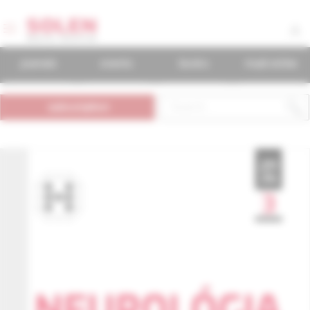
journals
events
books
mudr.online
subscription