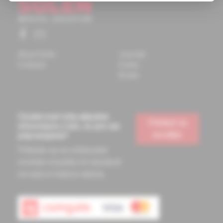
About Solen
Journals
Contacts
Events
Books
Chcete mať vždy aktuálne
Prihlásiť sa
informácie o tom, čo pre vás
na odber
pripravujeme?
Prihláste sa na odoberanie
noviniek a budete ich dostávať
na vašu e-mailovú adresu.