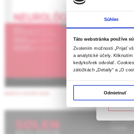
Binswange
demence
UPOZORN
Súhlas
Táto webová
verejnosti v
V příspěvku autor př
rozumie osob
stanovení diagnózy 
Táto webstránka používa sú
farmaceutick
Zvolením možnosti „Prijať vš
a analytické účely. Kliknutí
Potvrdením 
kedykoľvek odvolať. Cookies 
vyššie uvede
záložkách „Detaily“ a „O coo
určené laicke
Potvrdz
Odmietnuť
back to current issue
Nie som
About Solen
Contacts