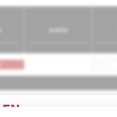
s
events
n
ógia pre prax
1/2001