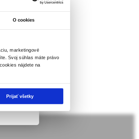
ární
O cookies
ckej
dborníkom sa
dokládá obtížnost
rnik,
ky.
áciu, marketingové
íte. Svoj súhlas máte právo
 v zmysle
cookies nájdete na
ach nie sú
Prijať všetky