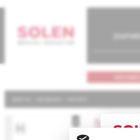
journal
subscriptio
ABOUT US
OUR SERVICES
CONTACTS
Neurol