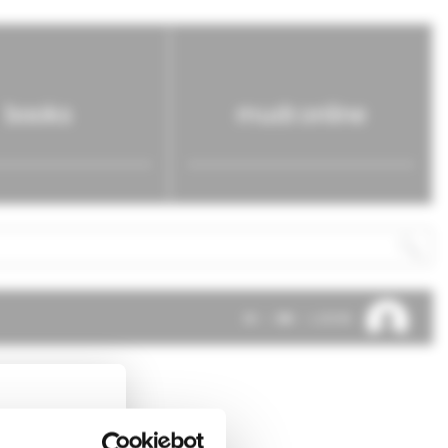
books
mudr.online
SK
EN
LOG IN