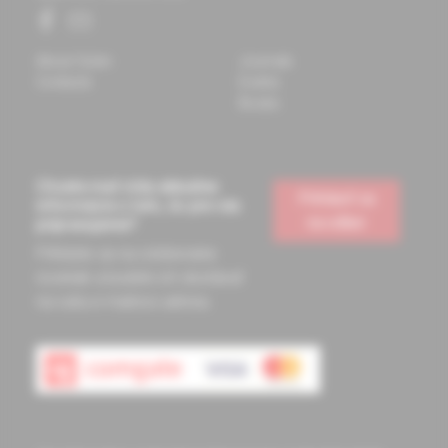
About Solen
Journals
Contacts
Events
Books
Chcete mať vždy aktuálne
Prihlásiť sa
informácie o tom, čo pre vás
na odber
pripravujeme?
Prihláste sa na odoberanie
noviniek a budete ich dostávať
na vašu e-mailovú adresu.