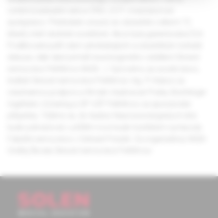
cerebrovaskulární sekce ČNS J.E.P. i mezioborové
spolupráce. Přednášek a kurzů se zúčastnilo celkem 72
lékařů, kteří obdrželi osvědčení. Akce byla garantována ČLK.
Poděkování patří všem přednášejícím a účastníkům bohaté
diskuze, dále také primáři neurologického oddělení Okresní
nemocnice Pelhřimov MUDr. J. Syrovému za úvodní slovo,
řediteli Okresní nemocnice Pelhřimov Ing. P. Hralovi za
všestrannou podporu a firmám Audioscan Praha, Boehringer
Ingelheim, Schering a OP VZP Pelhřimov za sponzorské
příspěvky. Těšíme se, že tradice Neurosonologických dnů
bude pokračovat, v příštím roce bude hostitelem sympozia
Fakultní nemocnice v Ostravě-Porubě. Za organizátory MUDr.
Ondřej Škoda Okresní nemocnice Pelhřimov