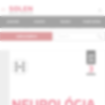
journals
events
books
mudr.online
subscription