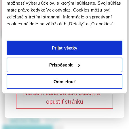
podľa platných právnych predpisov Slovenskej
možnosť výberu účelov, s ktorými súhlasíte. Svoj súhlas
republiky.
máte právo kedykoľvek odvolať. Cookies môžu byť
zdieľané s tretími stranami. Informácie o spracúvaní
Potvrdením tohto upozornenia vyhlasujem, že
cookies nájdete na záložkách „Detaily“ a „O cookies“.
som zdravotníckym odborníkom v zmysle vyššie
uvedenej definície, a beriem na vedomie, že
informácie na týchto stránkach nie sú určené
laickej verejnosti. Toto potvrdenie bude platné
vaskulitidy centrálního nervového systému
Prijať všetky
365 dní.
MUDr. Aleš Tomek, Ph.D., FESO
(6/2015, Hlavná téma )
Prispôsobiť
Potvrdzujem, že som
zdravotnícky odborník
Odmietnuť
Vaskulárna medicína
Nie som zdravotnícky odborník –
opustiť stránku