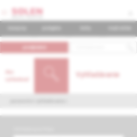
časopisy
podujatia
knihy
mudr.online
predplatné
Ako
Vyhľadávanie
vyhľadávať
parametre vyhľadávania
Vyhľadávacia fráza: