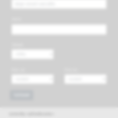
Autor:
Oblasť
Rok od:
Rok do:
Vyhľadať
výsledky vyhľadávania