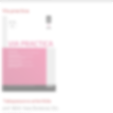
Via practica
takayasuova arteritída
prof. MUDr. Viera Štvrtinová, CSc.