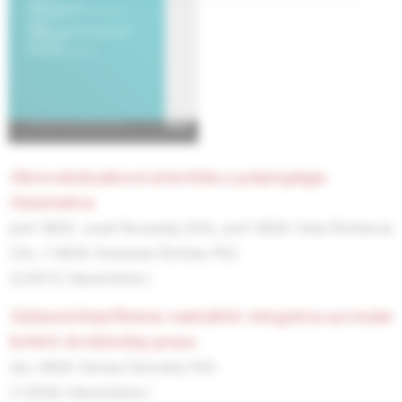
obrovskobunková arteritída a polymyalgia
rheumatica
prof. MUDr. Jozef Rovenský, DrSc.,
prof. MUDr. Viera Štvrtinová,
CSc.,
† MUDr. Svetoslav Štvrtina, PhD.
(2/2015, Hlavná téma )
súčasná klasifikácia vaskulitíd: integrácia acr/eular
kritérií do klinickej praxe
doc. MUDr. Denisa Čelovská, PhD.
(1/2026, Hlavná téma )