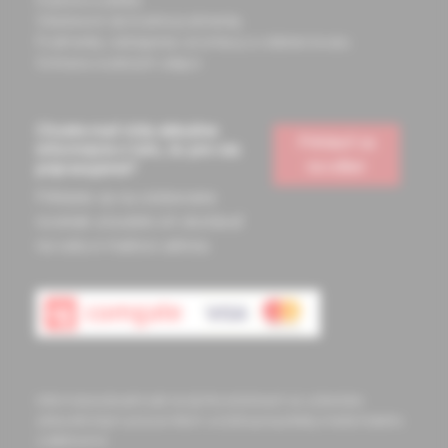
Doprava a platba
Všeobecné obchodné podmienky
Podmienky odstúpenia od zmluvy a vrátenie tovaru
Ochrana osobných údajov
Chcete mať vždy aktuálne
Prihlásiť sa
informácie o tom, čo pre vás
na odber
pripravujeme?
Prihláste sa na odoberanie
noviniek a budete ich dostávať
na vašu e-mailovú adresu.
Informácie obsiahnuté na týchto stránkach sú určené len
zdravotníckym pracovníkom a slúžia pre potreby medicínskeho
vzdelávania