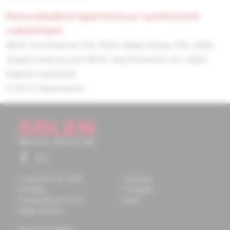
renovaskulárna hypertenzia pri systémových
vaskulitídach
MUDr. Eva Hirnerová, PhD., MUDr. Marek Kučera, PhD., MUDr,
Zuzana Celecová, prof. MUDr. Viera Štvrtinová, CSc.,
MUDr.
Katarína Podolinská
(1/2013, Hlavná téma )
O spoločnosti Solen
Časopisy
Kontakty
Podujatia
Potrebujete pomôcť?
Knihy
Mapa stránok